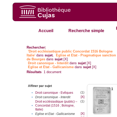
Accueil
Recherche simple
Rechercher:
'Droit ecclésiastique public Concordat 1516 Bologne
Italie'
dans
sujet.
Eglise et Etat - Pragmatique sanction
de Bourges
dans
sujet
[X]
Droit canonique - Interdit
dans
sujet
[X]
Eglise et Etat - Gallicanisme
dans
sujet
[X]
Résultats
1
document
Affiner par sujet
1
(1)
•
Droit canonique - Evêques
[X]
•
Droit canonique - Interdit
(1)
Droit ecclésiastique (public) –
•
Concordat (1516 ; Bologne,
Italie)
[X]
•
Eglise et Etat - Gallicanisme