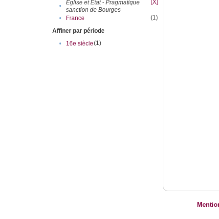
[X]
Eglise et Etat - Pragmatique
•
sanction de Bourges
(1)
•
France
Affiner par période
(1)
•
16e siècle
Mentio