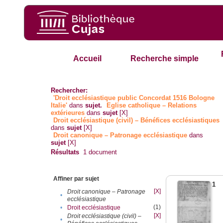
Accueil
Recherche simple
Rechercher:
'Droit ecclésiastique public Concordat 1516 Bologne
Italie'
dans
sujet.
Eglise catholique – Relations
extérieures
dans
sujet
[X]
Droit ecclésiastique (civil) – Bénéfices ecclésiastiques
dans
sujet
[X]
Droit canonique – Patronage ecclésiastique
dans
sujet
[X]
Résultats
1
document
Affiner par sujet
1
[X]
Droit canonique – Patronage
•
ecclésiastique
(1)
•
Droit ecclésiastique
[X]
Droit ecclésiastique (civil) –
•