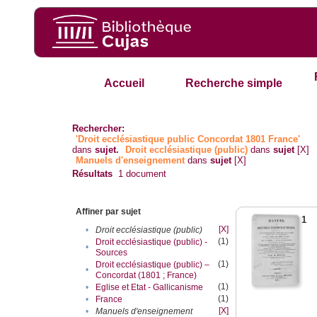
Accueil
Recherche simple
Rechercher:
'Droit ecclésiastique public Concordat 1801 France'
dans
sujet.
Droit ecclésiastique (public)
dans
sujet
[X]
Manuels d'enseignement
dans
sujet
[X]
Résultats
1
document
Affiner par sujet
1
[X]
•
Droit ecclésiastique (public)
(1)
Droit ecclésiastique (public) -
•
Sources
(1)
Droit ecclésiastique (public) –
•
Concordat (1801 ; France)
(1)
•
Eglise et Etat - Gallicanisme
(1)
•
France
[X]
•
Manuels d'enseignement