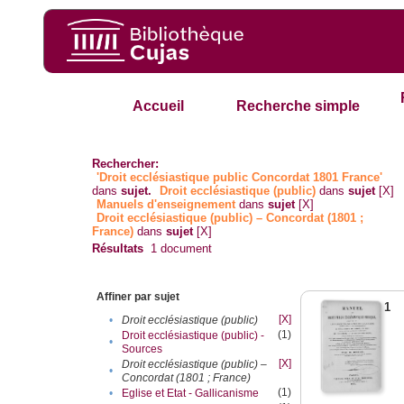
Accueil
Recherche simple
Rechercher:
'Droit ecclésiastique public Concordat 1801 France'
dans
sujet.
Droit ecclésiastique (public)
dans
sujet
[X]
Manuels d'enseignement
dans
sujet
[X]
Droit ecclésiastique (public) – Concordat (1801 ;
France)
dans
sujet
[X]
Résultats
1
document
Affiner par sujet
1
[X]
•
Droit ecclésiastique (public)
(1)
Droit ecclésiastique (public) -
•
Sources
[X]
Droit ecclésiastique (public) –
•
Concordat (1801 ; France)
(1)
•
Eglise et Etat - Gallicanisme