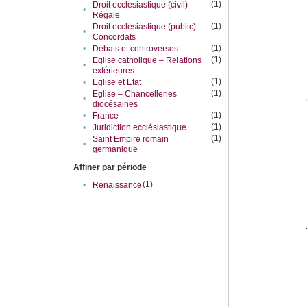
(1)
Droit ecclésiastique (civil) –
•
Régale
(1)
Droit ecclésiastique (public) –
•
Concordats
(1)
•
Débats et controverses
(1)
Eglise catholique – Relations
•
extérieures
(1)
•
Eglise et Etat
(1)
Eglise – Chancelleries
•
diocésaines
(1)
•
France
(1)
•
Juridiction ecclésiastique
(1)
Saint Empire romain
•
germanique
Affiner par période
(1)
•
Renaissance