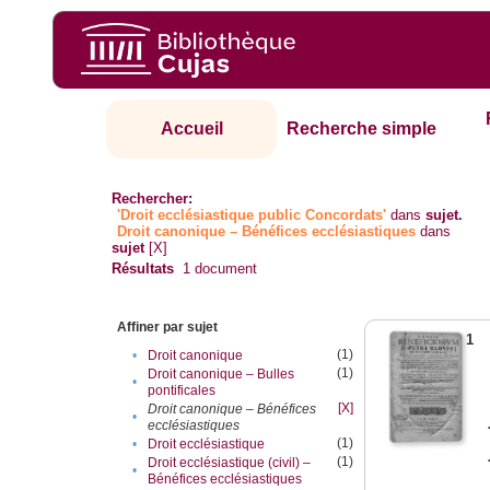
Accueil
Recherche simple
Rechercher:
'Droit ecclésiastique public Concordats'
dans
sujet.
Droit canonique – Bénéfices ecclésiastiques
dans
sujet
[X]
Résultats
1
document
Affiner par sujet
1
(1)
•
Droit canonique
(1)
Droit canonique – Bulles
•
pontificales
[X]
Droit canonique – Bénéfices
•
ecclésiastiques
(1)
•
Droit ecclésiastique
(1)
Droit ecclésiastique (civil) –
•
Bénéfices ecclésiastiques