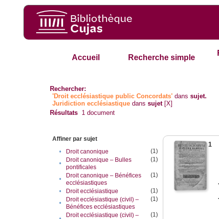
Accueil
Recherche simple
Rechercher:
'Droit ecclésiastique public Concordats'
dans
sujet.
Juridiction ecclésiastique
dans
sujet
[X]
Résultats
1
document
Affiner par sujet
1
(1)
•
Droit canonique
(1)
Droit canonique – Bulles
•
pontificales
(1)
Droit canonique – Bénéfices
•
ecclésiastiques
(1)
•
Droit ecclésiastique
(1)
Droit ecclésiastique (civil) –
•
Bénéfices ecclésiastiques
(1)
Droit ecclésiastique (civil) –
•