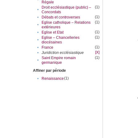
Régale
(1)
Droit ecclésiastique (public) –
•
Concordats
(1)
•
Débats et controverses
(1)
Eglise catholique – Relations
•
extérieures
(1)
•
Eglise et Etat
(1)
Eglise – Chancelleries
•
diocésaines
(1)
•
France
[X]
•
Juridiction ecclésiastique
(1)
Saint Empire romain
•
germanique
Affiner par période
(1)
•
Renaissance