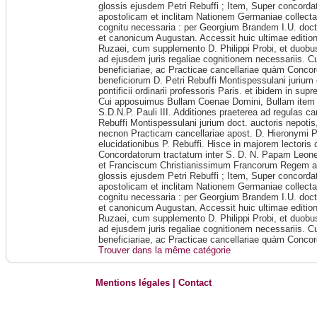
glossis ejusdem Petri Rebuffi ; Item, Super concord
apostolicam et inclitam Nationem Germaniae collec
cognitu necessaria : per Georgium Brandem I.U. doc
et canonicum Augustan. Accessit huic ultimae editioni
Ruzaei, cum supplemento D. Philippi Probi, et duobus 
ad ejusdem juris regaliae cognitionem necessariis. 
beneficiariae, ac Practicae cancellariae quàm Conco
beneficiorum D. Petri Rebuffi Montispessulani jurium 
pontificii ordinarii professoris Paris. et ibidem in s
Cui apposuimus Bullam Coenae Domini, Bullam item 
S.D.N.P. Pauli III. Additiones praeterea ad regulas c
Rebuffi Montispessulani jurium doct. auctoris nepotis,
necnon Practicam cancellariae apost. D. Hieronymi 
elucidationibus P. Rebuffi. Hisce in majorem lectori
Concordatorum tractatum inter S. D. N. Papam Leo
et Franciscum Christianissimum Francorum Regem 
glossis ejusdem Petri Rebuffi ; Item, Super concord
apostolicam et inclitam Nationem Germaniae collec
cognitu necessaria : per Georgium Brandem I.U. doc
et canonicum Augustan. Accessit huic ultimae editioni
Ruzaei, cum supplemento D. Philippi Probi, et duobus 
ad ejusdem juris regaliae cognitionem necessariis. 
beneficiariae, ac Practicae cancellariae quàm Conco
Trouver dans la même catégorie
Mentions légales
|
Contact