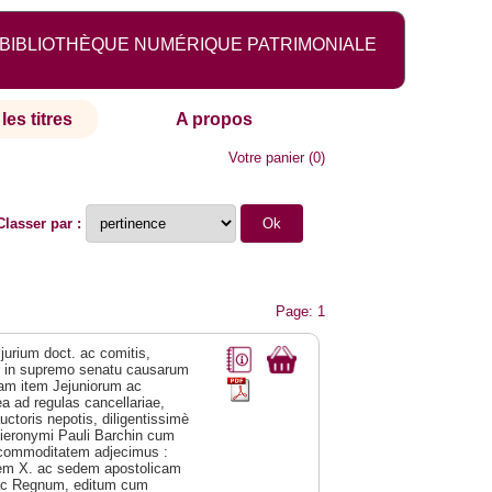
BIBLIOTHÈQUE NUMÉRIQUE PATRIMONIALE
les titres
A propos
Votre panier
(
0
)
Classer par :
Page: 1
jurium doct. ac comitis,
idem in supremo senatu causarum
am item Jejuniorum ac
ea ad regulas cancellariae,
ctoris nepotis, diligentissimè
Hieronymi Pauli Barchin cum
s commoditatem adjecimus :
nem X. ac sedem apostolicam
ac Regnum, editum cum