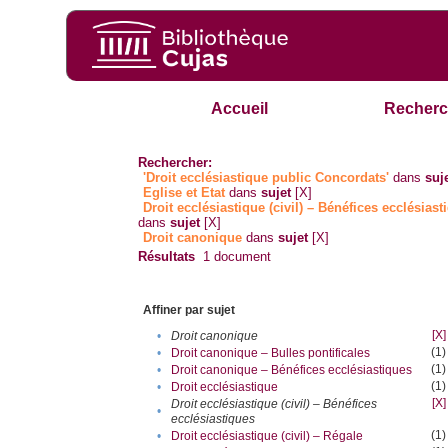
Accueil
Recherc
Rechercher:
'Droit ecclésiastique public Concordats'
dans
suje
Eglise et Etat
dans
sujet
[X]
Droit ecclésiastique (civil) – Bénéfices ecclésiast
dans
sujet
[X]
Droit canonique
dans
sujet
[X]
Résultats
1
document
Affiner par sujet
[X]
•
Droit canonique
(1)
•
Droit canonique – Bulles pontificales
(1)
•
Droit canonique – Bénéfices ecclésiastiques
(1)
•
Droit ecclésiastique
[X]
Droit ecclésiastique (civil) – Bénéfices
•
ecclésiastiques
(1)
•
Droit ecclésiastique (civil) – Régale