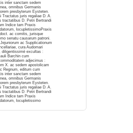
atis inter sanctam sedem
tanea, omnibus Germanis
torem presbyterum Eysteten.
 Tractatus juris regaliae D. A.
tractatibus D. Petri Bertrandi
Cum Indice tam Praxis
rdatorum, locupletissimoPraxis
doct. ac comitis, jurisque
upremo senatu causarum patroni.
Jejuniorum ac Supplicationum
ancellariae, cura Audomari
 diligentissimè excultas :
Pauli Barchin cum
s commoditatem adjecimus :
nem X. ac sedem apostolicam
ac Regnum, editum cum
atis inter sanctam sedem
tanea, omnibus Germanis
torem presbyterum Eysteten.
 Tractatus juris regaliae D. A.
tractatibus D. Petri Bertrandi
Cum Indice tam Praxis
rdatorum, locupletissimo