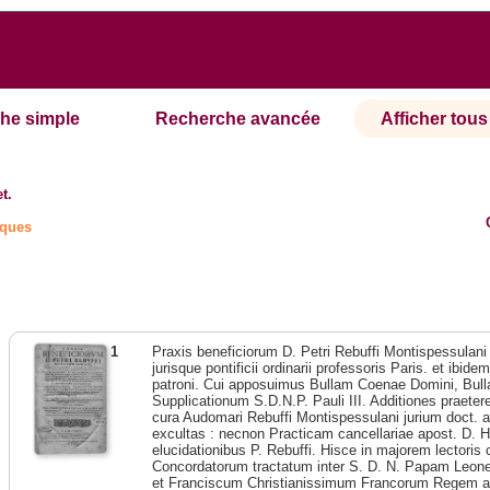
he simple
Recherche avancée
Afficher tous 
t.
iques
1
Praxis beneficiorum D. Petri Rebuffi Montispessulani 
jurisque pontificii ordinarii professoris Paris. et ib
patroni. Cui apposuimus Bullam Coenae Domini, Bull
Supplicationum S.D.N.P. Pauli III. Additiones praeter
cura Audomari Rebuffi Montispessulani jurium doct. au
excultas : necnon Practicam cancellariae apost. D. 
elucidationibus P. Rebuffi. Hisce in majorem lectori
Concordatorum tractatum inter S. D. N. Papam Leo
et Franciscum Christianissimum Francorum Regem 