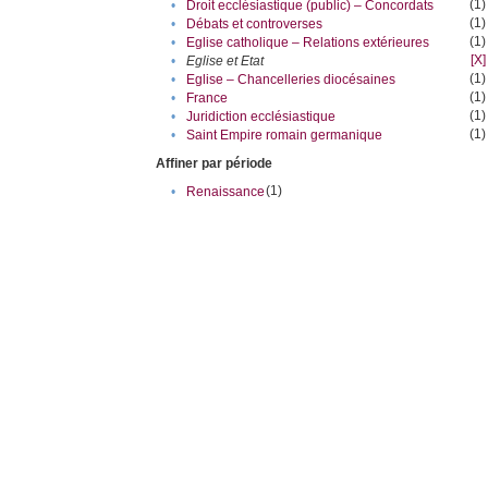
(1)
•
Droit ecclésiastique (public) – Concordats
(1)
•
Débats et controverses
(1)
•
Eglise catholique – Relations extérieures
[X]
•
Eglise et Etat
(1)
•
Eglise – Chancelleries diocésaines
(1)
•
France
(1)
•
Juridiction ecclésiastique
(1)
•
Saint Empire romain germanique
Affiner par période
(1)
•
Renaissance