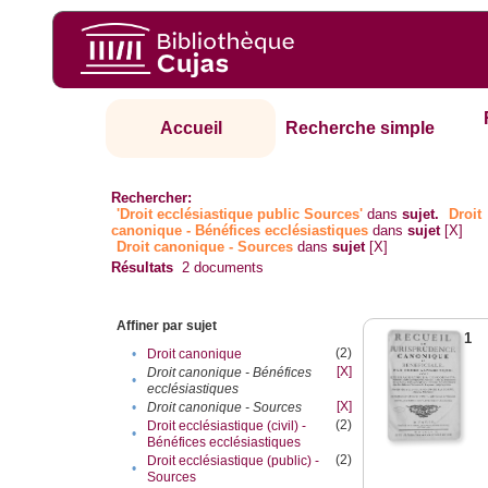
Accueil
Recherche simple
Rechercher:
'Droit ecclésiastique public Sources'
dans
sujet.
Droit
canonique - Bénéfices ecclésiastiques
dans
sujet
[X]
Droit canonique - Sources
dans
sujet
[X]
Résultats
2
documents
Affiner par sujet
1
(2)
•
Droit canonique
[X]
Droit canonique - Bénéfices
•
ecclésiastiques
[X]
•
Droit canonique - Sources
(2)
Droit ecclésiastique (civil) -
•
Bénéfices ecclésiastiques
(2)
Droit ecclésiastique (public) -
•
Sources