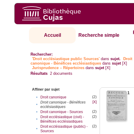
Accueil
Recherche simple
Rechercher:
'Droit ecclésiastique public Sources'
dans
sujet.
Droit
canonique - Bénéfices ecclésiastiques
dans
sujet
[X]
Jurisprudence – Répertoires
dans
sujet
[X]
Résultats
2
documents
Affiner par sujet
1
(2)
•
Droit canonique
[X]
Droit canonique - Bénéfices
•
ecclésiastiques
(2)
•
Droit canonique - Sources
(2)
Droit ecclésiastique (civil) -
•
Bénéfices ecclésiastiques
(2)
Droit ecclésiastique (public) -
•
Sources