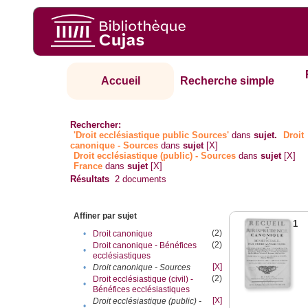
Accueil
Recherche simple
Rechercher:
'Droit ecclésiastique public Sources'
dans
sujet.
Droit
canonique - Sources
dans
sujet
[X]
Droit ecclésiastique (public) - Sources
dans
sujet
[X]
France
dans
sujet
[X]
Résultats
2
documents
Affiner par sujet
1
(2)
•
Droit canonique
(2)
Droit canonique - Bénéfices
•
ecclésiastiques
[X]
•
Droit canonique - Sources
(2)
Droit ecclésiastique (civil) -
•
Bénéfices ecclésiastiques
[X]
Droit ecclésiastique (public) -
•