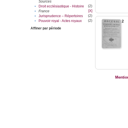
Sources
(2)
•
Droit ecclésiastique - Histoire
[X]
•
France
(2)
•
Jurisprudence – Répertoires
(2)
•
Pouvoir royal - Actes royaux
2
Affiner par période
Mentio