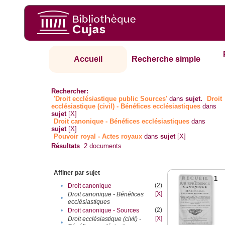
Accueil
Recherche simple
Rechercher:
'Droit ecclésiastique public Sources'
dans
sujet.
Droit
ecclésiastique (civil) - Bénéfices ecclésiastiques
dans
sujet
[X]
Droit canonique - Bénéfices ecclésiastiques
dans
sujet
[X]
Pouvoir royal - Actes royaux
dans
sujet
[X]
Résultats
2
documents
Affiner par sujet
1
(2)
•
Droit canonique
[X]
Droit canonique - Bénéfices
•
ecclésiastiques
(2)
•
Droit canonique - Sources
[X]
Droit ecclésiastique (civil) -
•