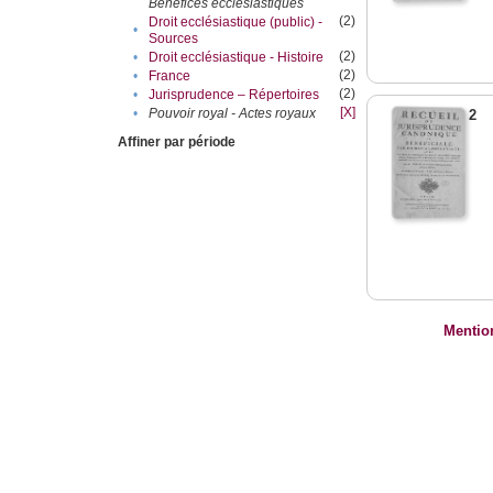
Bénéfices ecclésiastiques
(2)
Droit ecclésiastique (public) -
•
Sources
(2)
•
Droit ecclésiastique - Histoire
(2)
•
France
(2)
•
Jurisprudence – Répertoires
[X]
•
Pouvoir royal - Actes royaux
2
Affiner par période
Mentio