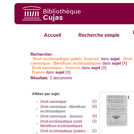
Accueil
Recherche simple
Rechercher:
'Droit ecclésiastique public Sources'
dans
sujet.
Droit
canonique - Bénéfices ecclésiastiques
dans
sujet
[X]
Droit canonique - Sources
dans
sujet
[X]
France
dans
sujet
[X]
Résultats
2
documents
Affiner par sujet
1
(2)
•
Droit canonique
[X]
Droit canonique - Bénéfices
•
ecclésiastiques
[X]
•
Droit canonique - Sources
(2)
Droit ecclésiastique (civil) -
•
Bénéfices ecclésiastiques
(2)
Droit ecclésiastique (public) -
•