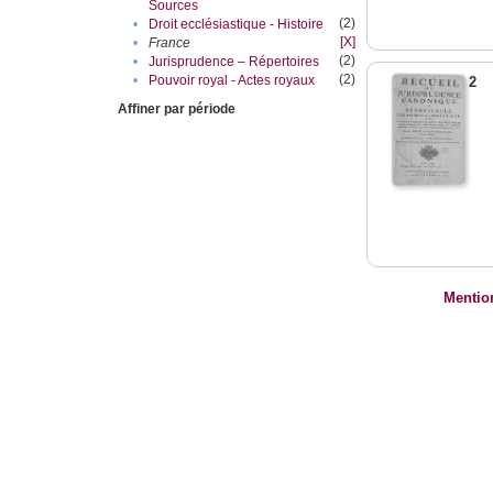
Sources
(2)
•
Droit ecclésiastique - Histoire
[X]
•
France
(2)
•
Jurisprudence – Répertoires
(2)
•
Pouvoir royal - Actes royaux
2
Affiner par période
Mentio