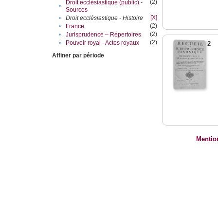
(2)
Droit ecclésiastique (public) -
•
Sources
[X]
•
Droit ecclésiastique - Histoire
(2)
•
France
(2)
•
Jurisprudence – Répertoires
(2)
•
Pouvoir royal - Actes royaux
2
Affiner par période
Mentio