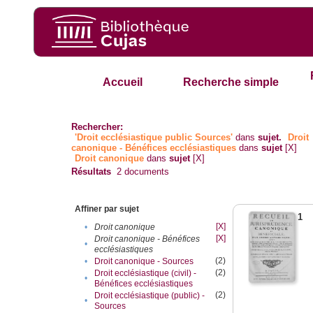
Accueil
Recherche simple
Rechercher:
'Droit ecclésiastique public Sources'
dans
sujet.
Droit
canonique - Bénéfices ecclésiastiques
dans
sujet
[X]
Droit canonique
dans
sujet
[X]
Résultats
2
documents
Affiner par sujet
1
[X]
•
Droit canonique
[X]
Droit canonique - Bénéfices
•
ecclésiastiques
(2)
•
Droit canonique - Sources
(2)
Droit ecclésiastique (civil) -
•
Bénéfices ecclésiastiques
(2)
Droit ecclésiastique (public) -
•
Sources