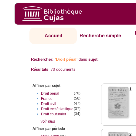
Accueil
Recherche simple
Rechercher:
'Droit pénal'
dans
sujet.
Résultats
70
documents
Affiner par sujet
1
(70)
•
Droit pénal
(56)
•
France
(47)
•
Droit civil
(37)
•
Droit ecclésiastique
(34)
•
Droit coutumier
voir plus
Affiner par période
2