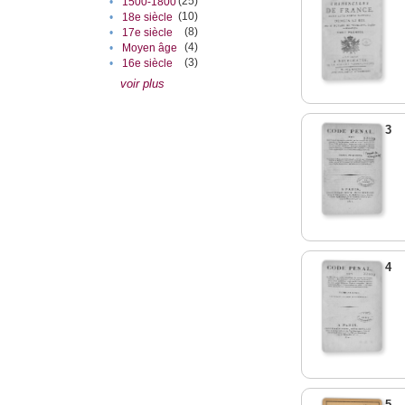
(25)
•
1500-1800
(10)
•
18e siècle
(8)
•
17e siècle
(4)
•
Moyen âge
(3)
•
16e siècle
voir plus
3
4
5