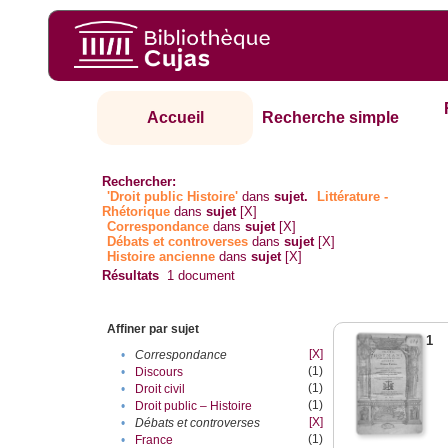
Accueil
Recherche simple
Rechercher:
'Droit public Histoire'
dans
sujet.
Littérature -
Rhétorique
dans
sujet
[X]
Correspondance
dans
sujet
[X]
Débats et controverses
dans
sujet
[X]
Histoire ancienne
dans
sujet
[X]
Résultats
1
document
Affiner par sujet
1
[X]
•
Correspondance
(1)
•
Discours
(1)
•
Droit civil
(1)
•
Droit public – Histoire
[X]
•
Débats et controverses
(1)
•
France