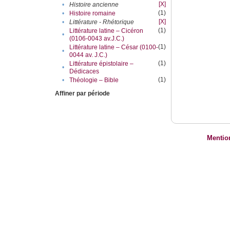
[X]
•
Histoire ancienne
(1)
•
Histoire romaine
[X]
•
Littérature - Rhétorique
(1)
Littérature latine – Cicéron
•
(0106-0043 av.J.C.)
(1)
Littérature latine – César (0100-
•
0044 av. J.C.)
(1)
Littérature épistolaire –
•
Dédicaces
(1)
•
Théologie – Bible
Affiner par période
Mentio