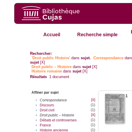
Accueil
Recherche simple
Rechercher:
'Droit public Histoire'
dans
sujet.
Correspondance
dan
sujet
[X]
Droit public – Histoire
dans
sujet
[X]
Histoire romaine
dans
sujet
[X]
Résultats
1
document
Affiner par sujet
1
[X]
•
Correspondance
(1)
•
Discours
(1)
•
Droit civil
[X]
•
Droit public – Histoire
(1)
•
Débats et controverses
(1)
•
France
(1)
•
Histoire ancienne