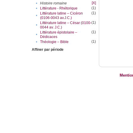
[X]
•
Histoire romaine
(1)
•
Littérature - Rhétorique
(1)
Littérature latine – Cicéron
•
(0106-0043 av.J.C.)
(1)
Littérature latine – César (0100-
•
0044 av. J.C.)
(1)
Littérature épistolaire –
•
Dédicaces
(1)
•
Théologie – Bible
Affiner par période
Mentio