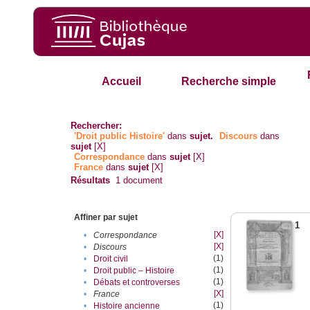
Accueil
Recherche simple
Rechercher:
'Droit public Histoire'
dans
sujet.
Discours
dans
sujet
[X]
Correspondance
dans
sujet
[X]
France
dans
sujet
[X]
Résultats
1
document
Affiner par sujet
1
[X]
•
Correspondance
[X]
•
Discours
(1)
•
Droit civil
(1)
•
Droit public – Histoire
(1)
•
Débats et controverses
[X]
•
France
(1)
•
Histoire ancienne