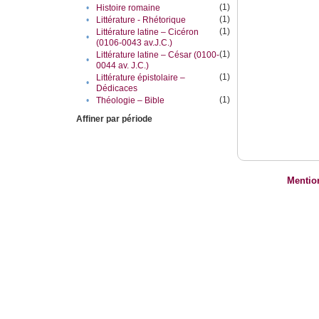
(1)
•
Histoire romaine
(1)
•
Littérature - Rhétorique
(1)
Littérature latine – Cicéron
•
(0106-0043 av.J.C.)
(1)
Littérature latine – César (0100-
•
0044 av. J.C.)
(1)
Littérature épistolaire –
•
Dédicaces
(1)
•
Théologie – Bible
Affiner par période
Mentio