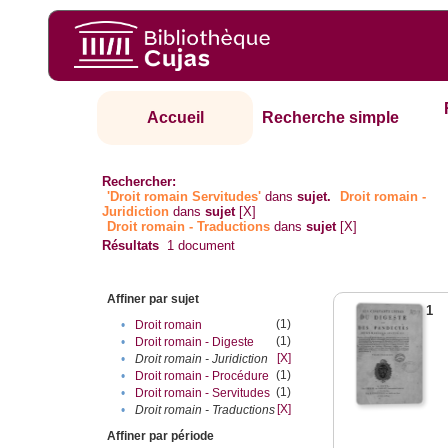
Accueil
Recherche simple
Rechercher:
'Droit romain Servitudes'
dans
sujet.
Droit romain -
Juridiction
dans
sujet
[X]
Droit romain - Traductions
dans
sujet
[X]
Résultats
1
document
Affiner par sujet
1
(1)
•
Droit romain
(1)
•
Droit romain - Digeste
[X]
•
Droit romain - Juridiction
(1)
•
Droit romain - Procédure
(1)
•
Droit romain - Servitudes
[X]
•
Droit romain - Traductions
Affiner par période