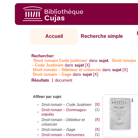
Accueil
Recherche simple
Rechercher:
'Droit romain Code justinien'
dans
sujet.
Droit romain
– Code Justinien
dans
sujet
[X]
Droit romain – Débiteur et créancier
dans
sujet
[X]
Droit romain – Gage
dans
sujet
[X]
Résultats
1
document
Affiner par sujet
1
[X]
•
Droit romain – Code Justinien
(1)
Droit romain – Dommages-
•
intérêts
[X]
Droit romain – Débiteur et
•
créancier
[X]
•
Droit romain – Gage
(1)
•
Droit romain – Personnes