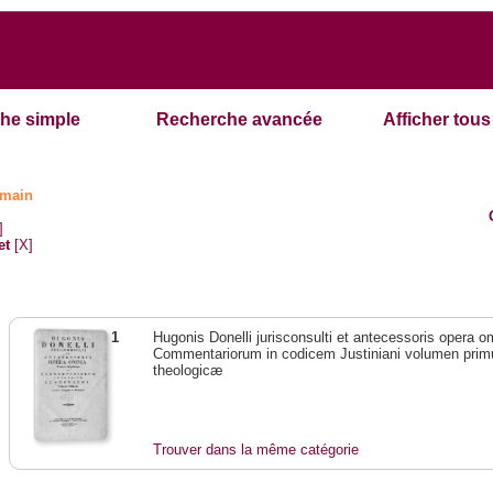
he simple
Recherche avancée
Afficher tous 
omain
]
et
[X]
1
Hugonis Donelli jurisconsulti et antecessoris opera 
Commentariorum in codicem Justiniani volumen prim
theologicæ
Trouver dans la même catégorie