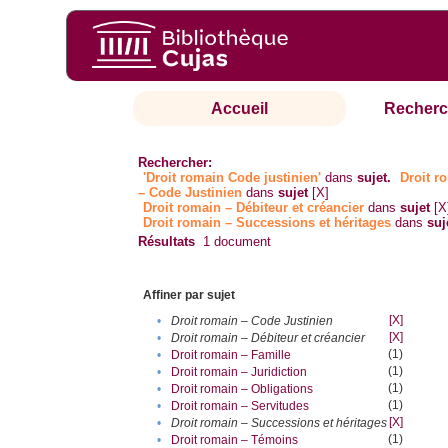
Accueil
Recherc
Rechercher:
'Droit romain Code justinien'
dans
sujet.
Droit r
– Code Justinien
dans
sujet
[X]
Droit romain – Débiteur et créancier
dans
sujet
[X
Droit romain – Successions et héritages
dans
suj
Résultats
1
document
Affiner par sujet
[X]
•
Droit romain – Code Justinien
[X]
•
Droit romain – Débiteur et créancier
(1)
•
Droit romain – Famille
(1)
•
Droit romain – Juridiction
(1)
•
Droit romain – Obligations
(1)
•
Droit romain – Servitudes
[X]
•
Droit romain – Successions et héritages
(1)
•
Droit romain – Témoins