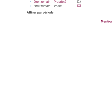
(1)
•
Droit romain – Propriété
[X]
•
Droit romain – Vente
Affiner par période
Mentio