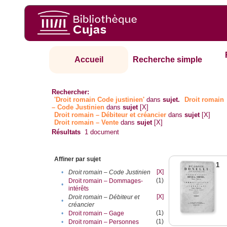
Accueil
Recherche simple
Rechercher:
'Droit romain Code justinien'
dans
sujet.
Droit romain
– Code Justinien
dans
sujet
[X]
Droit romain – Débiteur et créancier
dans
sujet
[X]
Droit romain – Vente
dans
sujet
[X]
Résultats
1
document
Affiner par sujet
1
[X]
•
Droit romain – Code Justinien
(1)
Droit romain – Dommages-
•
intérêts
[X]
Droit romain – Débiteur et
•
créancier
(1)
•
Droit romain – Gage
(1)
•
Droit romain – Personnes