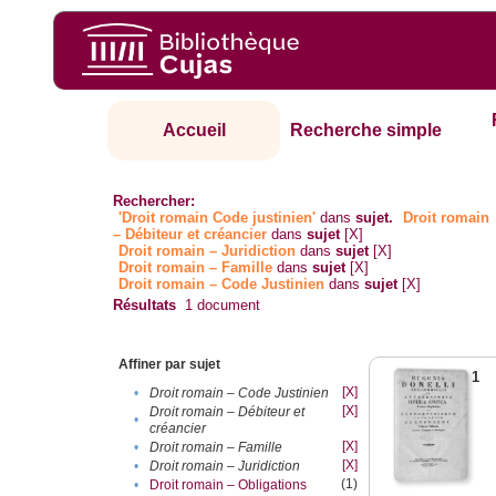
Accueil
Recherche simple
Rechercher:
'Droit romain Code justinien'
dans
sujet.
Droit romain
– Débiteur et créancier
dans
sujet
[X]
Droit romain – Juridiction
dans
sujet
[X]
Droit romain – Famille
dans
sujet
[X]
Droit romain – Code Justinien
dans
sujet
[X]
Résultats
1
document
Affiner par sujet
1
[X]
•
Droit romain – Code Justinien
[X]
Droit romain – Débiteur et
•
créancier
[X]
•
Droit romain – Famille
[X]
•
Droit romain – Juridiction
(1)
•
Droit romain – Obligations