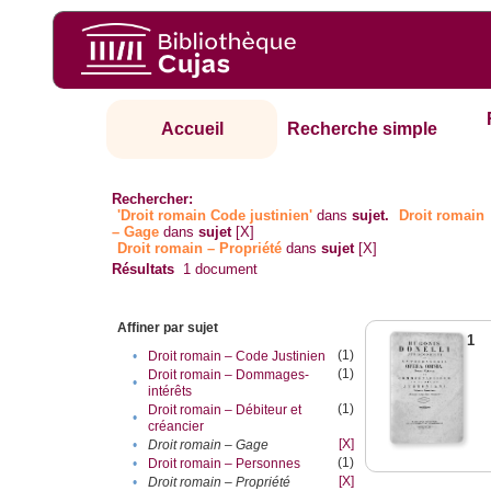
Accueil
Recherche simple
Rechercher:
'Droit romain Code justinien'
dans
sujet.
Droit romain
– Gage
dans
sujet
[X]
Droit romain – Propriété
dans
sujet
[X]
Résultats
1
document
Affiner par sujet
1
(1)
•
Droit romain – Code Justinien
(1)
Droit romain – Dommages-
•
intérêts
(1)
Droit romain – Débiteur et
•
créancier
[X]
•
Droit romain – Gage
(1)
•
Droit romain – Personnes
[X]
•
Droit romain – Propriété