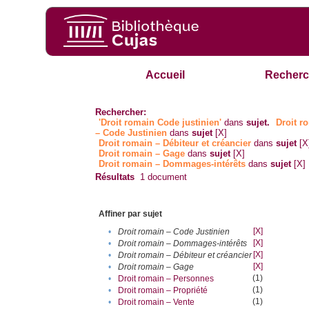
Accueil
Recherc
Rechercher:
'Droit romain Code justinien'
dans
sujet.
Droit r
– Code Justinien
dans
sujet
[X]
Droit romain – Débiteur et créancier
dans
sujet
[X
Droit romain – Gage
dans
sujet
[X]
Droit romain – Dommages-intérêts
dans
sujet
[X]
Résultats
1
document
Affiner par sujet
[X]
•
Droit romain – Code Justinien
[X]
•
Droit romain – Dommages-intérêts
[X]
•
Droit romain – Débiteur et créancier
[X]
•
Droit romain – Gage
(1)
•
Droit romain – Personnes
(1)
•
Droit romain – Propriété
(1)
•
Droit romain – Vente