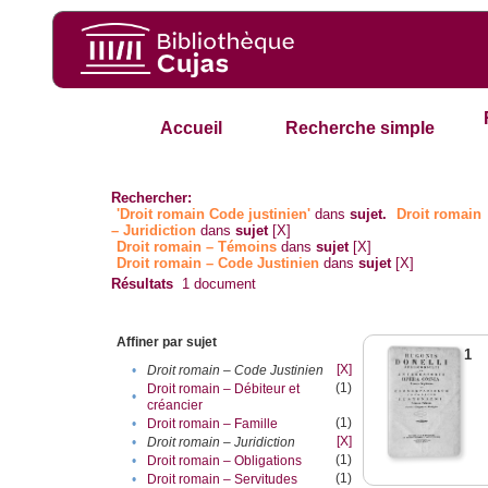
Accueil
Recherche simple
Rechercher:
'Droit romain Code justinien'
dans
sujet.
Droit romain
– Juridiction
dans
sujet
[X]
Droit romain – Témoins
dans
sujet
[X]
Droit romain – Code Justinien
dans
sujet
[X]
Résultats
1
document
Affiner par sujet
1
[X]
•
Droit romain – Code Justinien
(1)
Droit romain – Débiteur et
•
créancier
(1)
•
Droit romain – Famille
[X]
•
Droit romain – Juridiction
(1)
•
Droit romain – Obligations
(1)
•
Droit romain – Servitudes