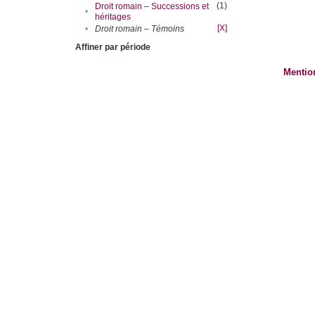
(1)
Droit romain – Successions et
•
héritages
[X]
•
Droit romain – Témoins
Affiner par période
Mentio