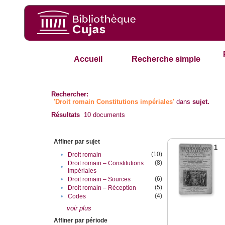
Accueil
Recherche simple
Rechercher:
'Droit romain Constitutions impériales'
dans
sujet.
Résultats
10
documents
Affiner par sujet
1
(10)
•
Droit romain
(8)
Droit romain – Constitutions
•
impériales
(6)
•
Droit romain – Sources
(5)
•
Droit romain – Réception
(4)
•
Codes
voir plus
Affiner par période