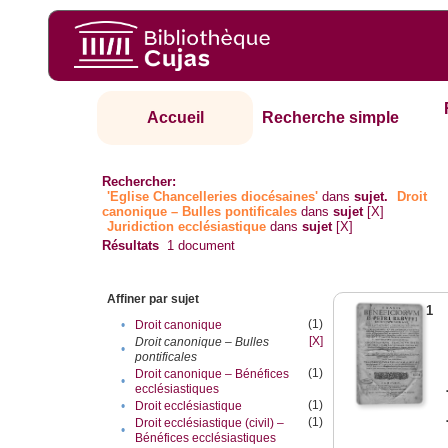
Accueil
Recherche simple
Rechercher:
'Eglise Chancelleries diocésaines'
dans
sujet.
Droit
canonique – Bulles pontificales
dans
sujet
[X]
Juridiction ecclésiastique
dans
sujet
[X]
Résultats
1
document
Affiner par sujet
1
(1)
•
Droit canonique
[X]
Droit canonique – Bulles
•
pontificales
(1)
Droit canonique – Bénéfices
•
ecclésiastiques
(1)
•
Droit ecclésiastique
(1)
Droit ecclésiastique (civil) –
•
Bénéfices ecclésiastiques