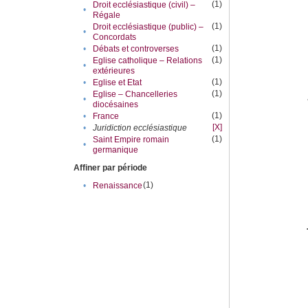
(1)
Droit ecclésiastique (civil) –
•
Régale
(1)
Droit ecclésiastique (public) –
•
Concordats
(1)
•
Débats et controverses
(1)
Eglise catholique – Relations
•
extérieures
(1)
•
Eglise et Etat
(1)
Eglise – Chancelleries
•
diocésaines
(1)
•
France
[X]
•
Juridiction ecclésiastique
(1)
Saint Empire romain
•
germanique
Affiner par période
(1)
•
Renaissance