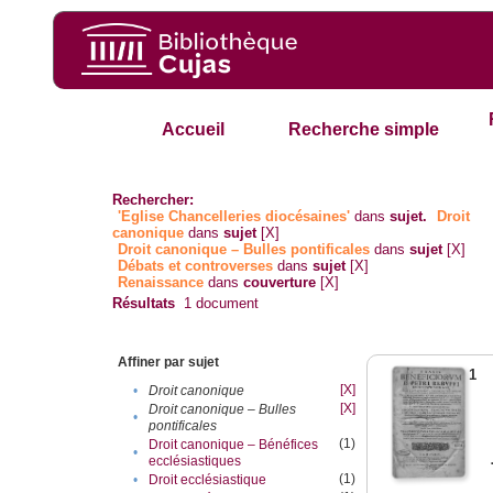
Accueil
Recherche simple
Rechercher:
'Eglise Chancelleries diocésaines'
dans
sujet.
Droit
canonique
dans
sujet
[X]
Droit canonique – Bulles pontificales
dans
sujet
[X]
Débats et controverses
dans
sujet
[X]
Renaissance
dans
couverture
[X]
Résultats
1
document
Affiner par sujet
1
[X]
•
Droit canonique
[X]
Droit canonique – Bulles
•
pontificales
(1)
Droit canonique – Bénéfices
•
ecclésiastiques
(1)
•
Droit ecclésiastique