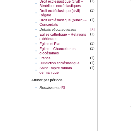
(1)
Droit ecclésiastique (civil) –
•
Bénéfices ecclésiastiques
(1)
Droit ecclésiastique (civil) –
•
Régale
(1)
Droit ecclésiastique (public) –
•
Concordats
[X]
•
Débats et controverses
(1)
Eglise catholique – Relations
•
extérieures
(1)
•
Eglise et Etat
(1)
Eglise – Chancelleries
•
diocésaines
(1)
•
France
(1)
•
Juridiction ecclésiastique
(1)
Saint Empire romain
•
germanique
Affiner par période
[X]
•
Renaissance