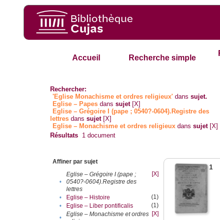
Accueil
Recherche simple
Rechercher:
'Eglise Monachisme et ordres religieux'
dans
sujet.
Eglise – Papes
dans
sujet
[X]
Eglise – Grégoire I (pape ; 0540?-0604).Registre des
lettres
dans
sujet
[X]
Eglise – Monachisme et ordres religieux
dans
sujet
[X]
Résultats
1
document
Affiner par sujet
1
[X]
Eglise – Grégoire I (pape ;
•
0540?-0604).Registre des
lettres
(1)
•
Eglise – Histoire
(1)
•
Eglise – Liber pontificalis
[X]
Eglise – Monachisme et ordres
•