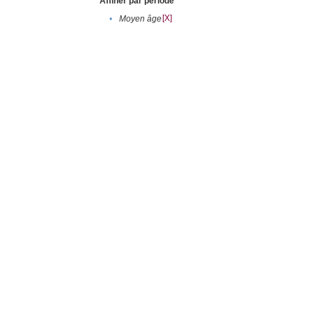
Affiner par période
[X]
•
Moyen âge