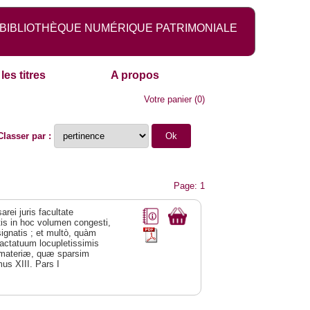
BIBLIOTHÈQUE NUMÉRIQUE PATRIMONIALE
les titres
A propos
Votre panier
(
0
)
Classer par :
Page: 1
arei juris facultate
tis in hoc volumen congesti,
signatis ; et multò, quàm
ractatuum locupletissimis
es materiæ, quæ sparsim
mus XIII. Pars I