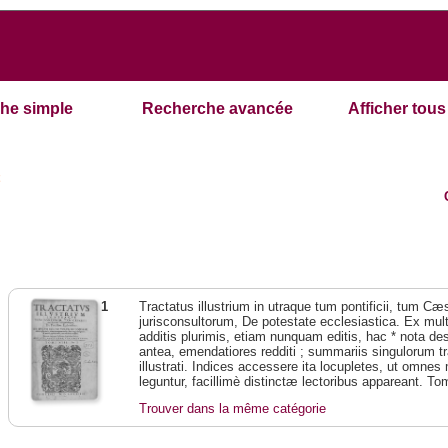
he simple
Recherche avancée
Afficher tous 
t
1
Tractatus illustrium in utraque tum pontificii, tum Cæs
jurisconsultorum, De potestate ecclesiastica. Ex mul
additis plurimis, etiam nunquam editis, hac * nota de
antea, emendatiores redditi ; summariis singulorum t
illustrati. Indices accessere ita locupletes, ut omn
leguntur, facillimè distinctæ lectoribus appareant. To
Trouver dans la même catégorie