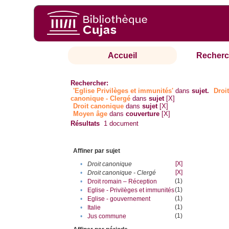
Accueil
Recherc
Rechercher:
'Eglise Privilèges et immunités'
dans
sujet.
Droi
canonique - Clergé
dans
sujet
[X]
Droit canonique
dans
sujet
[X]
Moyen âge
dans
couverture
[X]
Résultats
1
document
Affiner par sujet
[X]
•
Droit canonique
[X]
•
Droit canonique - Clergé
(1)
•
Droit romain – Réception
(1)
•
Eglise - Privilèges et immunités
(1)
•
Eglise - gouvernement
(1)
•
Italie
(1)
•
Jus commune