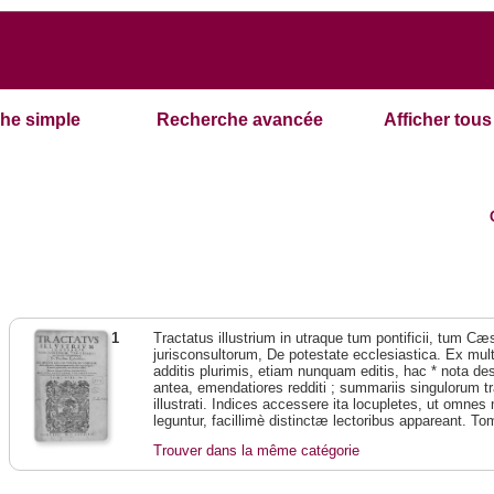
he simple
Recherche avancée
Afficher tous 
1
Tractatus illustrium in utraque tum pontificii, tum Cæs
jurisconsultorum, De potestate ecclesiastica. Ex mul
additis plurimis, etiam nunquam editis, hac * nota de
antea, emendatiores redditi ; summariis singulorum t
illustrati. Indices accessere ita locupletes, ut omn
leguntur, facillimè distinctæ lectoribus appareant. To
Trouver dans la même catégorie