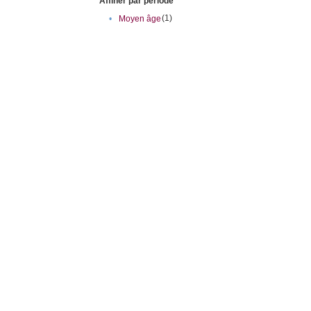
Affiner par période
(1)
•
Moyen âge