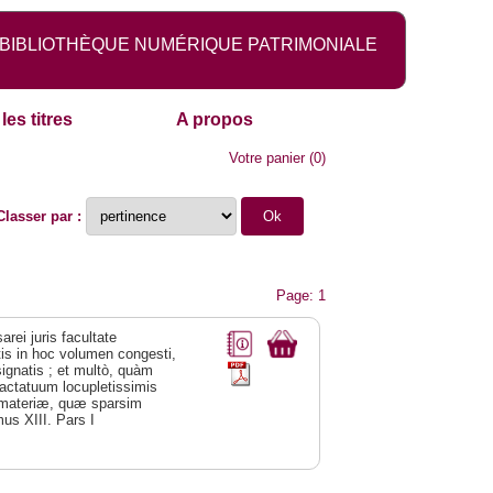
BIBLIOTHÈQUE NUMÉRIQUE PATRIMONIALE
les titres
A propos
Votre panier
(
0
)
Classer par :
Page: 1
arei juris facultate
tis in hoc volumen congesti,
signatis ; et multò, quàm
ractatuum locupletissimis
es materiæ, quæ sparsim
mus XIII. Pars I