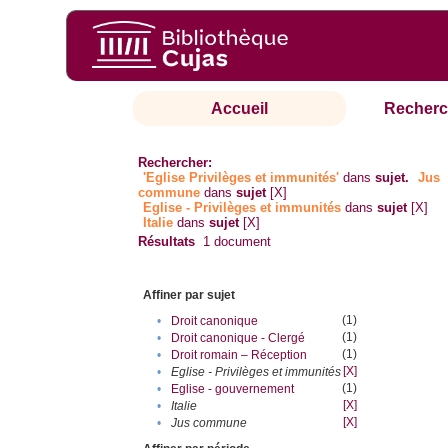
Accueil
Recherc
Rechercher:
'Eglise Privilèges et immunités'
dans
sujet.
Jus
commune
dans
sujet
[X]
Eglise - Privilèges et immunités
dans
sujet
[X]
Italie
dans
sujet
[X]
Résultats
1
document
Affiner par sujet
(1)
•
Droit canonique
(1)
•
Droit canonique - Clergé
(1)
•
Droit romain – Réception
[X]
•
Eglise - Privilèges et immunités
(1)
•
Eglise - gouvernement
[X]
•
Italie
[X]
•
Jus commune