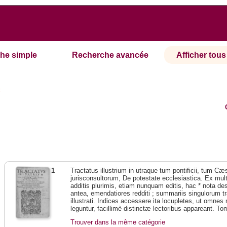
he simple
Recherche avancée
Afficher tous 
t
1
Tractatus illustrium in utraque tum pontificii, tum Cæs
jurisconsultorum, De potestate ecclesiastica. Ex mul
additis plurimis, etiam nunquam editis, hac * nota de
antea, emendatiores redditi ; summariis singulorum t
illustrati. Indices accessere ita locupletes, ut omn
leguntur, facillimè distinctæ lectoribus appareant. To
Trouver dans la même catégorie