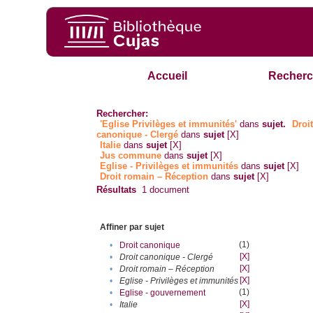
Accueil
Recherc
Rechercher:
'Eglise Privilèges et immunités'
dans
sujet.
Droi
canonique - Clergé
dans
sujet
[X]
Italie
dans
sujet
[X]
Jus commune
dans
sujet
[X]
Eglise - Privilèges et immunités
dans
sujet
[X]
Droit romain – Réception
dans
sujet
[X]
Résultats
1
document
Affiner par sujet
(1)
•
Droit canonique
[X]
•
Droit canonique - Clergé
[X]
•
Droit romain – Réception
[X]
•
Eglise - Privilèges et immunités
(1)
•
Eglise - gouvernement
[X]
•
Italie