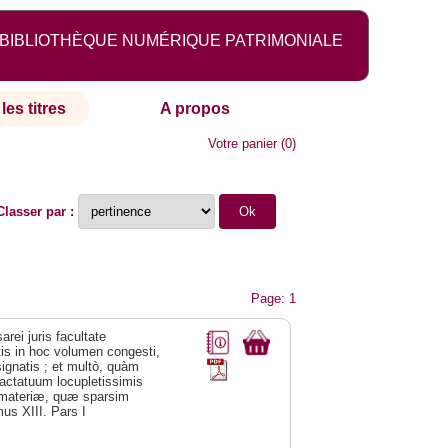
BIBLIOTHÈQUE NUMÉRIQUE PATRIMONIALE
les titres
A propos
Votre panier
(
0
)
Classer par :
Page: 1
arei juris facultate
tis in hoc volumen congesti,
signatis ; et multò, quàm
ractatuum locupletissimis
es materiæ, quæ sparsim
mus XIII. Pars I