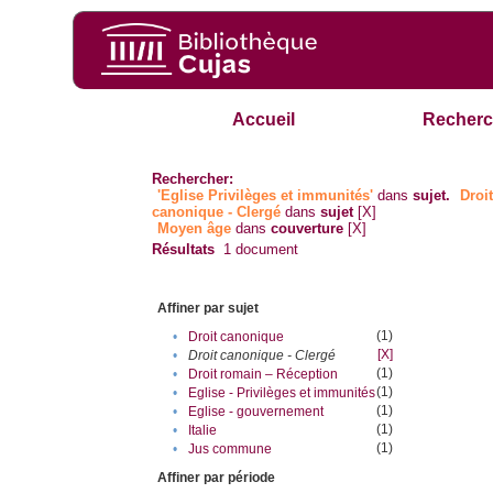
Accueil
Recherc
Rechercher:
'Eglise Privilèges et immunités'
dans
sujet.
Droi
canonique - Clergé
dans
sujet
[X]
Moyen âge
dans
couverture
[X]
Résultats
1
document
Affiner par sujet
(1)
•
Droit canonique
[X]
•
Droit canonique - Clergé
(1)
•
Droit romain – Réception
(1)
•
Eglise - Privilèges et immunités
(1)
•
Eglise - gouvernement
(1)
•
Italie
(1)
•
Jus commune
Affiner par période