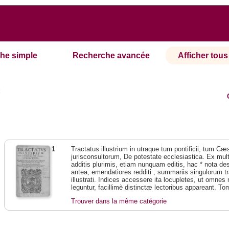
he simple
Recherche avancée
Afficher tous 
t
1
Tractatus illustrium in utraque tum pontificii, tum Cæs
jurisconsultorum, De potestate ecclesiastica. Ex mul
additis plurimis, etiam nunquam editis, hac * nota de
antea, emendatiores redditi ; summariis singulorum t
illustrati. Indices accessere ita locupletes, ut omn
leguntur, facillimè distinctæ lectoribus appareant. To
Trouver dans la même catégorie