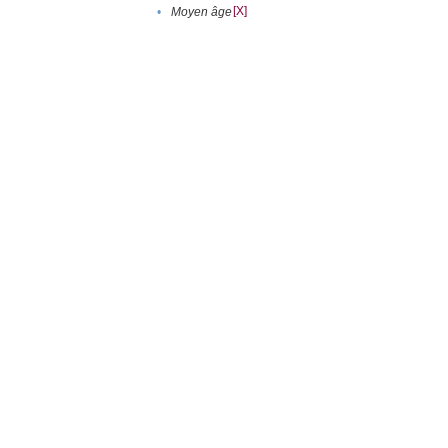
[X]
•
Moyen âge