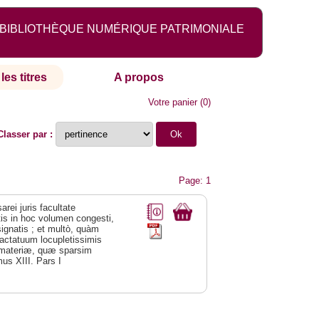
BIBLIOTHÈQUE NUMÉRIQUE PATRIMONIALE
les titres
A propos
Votre panier
(
0
)
Classer par :
Page: 1
arei juris facultate
tis in hoc volumen congesti,
signatis ; et multò, quàm
ractatuum locupletissimis
es materiæ, quæ sparsim
mus XIII. Pars I