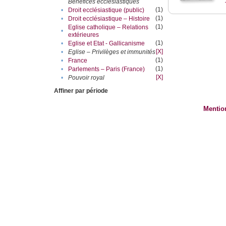
Bénéfices ecclésiastiques
(1)
•
Droit ecclésiastique (public)
(1)
•
Droit ecclésiastique – Histoire
(1)
Eglise catholique – Relations
•
extérieures
(1)
•
Eglise et Etat - Gallicanisme
[X]
•
Eglise – Privilèges et immunités
(1)
•
France
(1)
•
Parlements – Paris (France)
[X]
•
Pouvoir royal
Affiner par période
Mentio