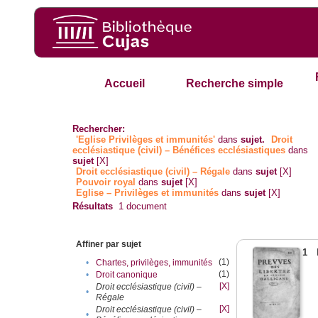
Accueil
Recherche simple
Rechercher:
'Eglise Privilèges et immunités'
dans
sujet.
Droit
ecclésiastique (civil) – Bénéfices ecclésiastiques
dans
sujet
[X]
Droit ecclésiastique (civil) – Régale
dans
sujet
[X]
Pouvoir royal
dans
sujet
[X]
Eglise – Privilèges et immunités
dans
sujet
[X]
Résultats
1
document
Affiner par sujet
1
(1)
•
Chartes, privilèges, immunités
(1)
•
Droit canonique
[X]
Droit ecclésiastique (civil) –
•
Régale
[X]
Droit ecclésiastique (civil) –
•