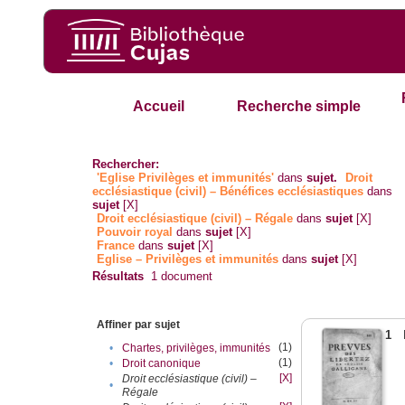
Accueil
Recherche simple
Rechercher:
'Eglise Privilèges et immunités'
dans
sujet.
Droit
ecclésiastique (civil) – Bénéfices ecclésiastiques
dans
sujet
[X]
Droit ecclésiastique (civil) – Régale
dans
sujet
[X]
Pouvoir royal
dans
sujet
[X]
France
dans
sujet
[X]
Eglise – Privilèges et immunités
dans
sujet
[X]
Résultats
1
document
Affiner par sujet
1
(1)
•
Chartes, privilèges, immunités
(1)
•
Droit canonique
[X]
Droit ecclésiastique (civil) –
•
Régale