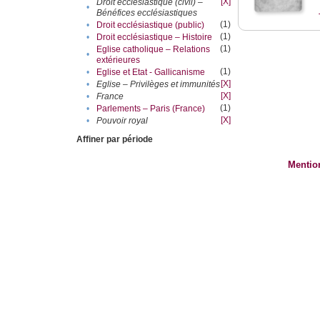
[X]
Droit ecclésiastique (civil) –
•
Bénéfices ecclésiastiques
(1)
•
Droit ecclésiastique (public)
(1)
•
Droit ecclésiastique – Histoire
(1)
Eglise catholique – Relations
•
extérieures
(1)
•
Eglise et Etat - Gallicanisme
[X]
•
Eglise – Privilèges et immunités
[X]
•
France
(1)
•
Parlements – Paris (France)
[X]
•
Pouvoir royal
Affiner par période
Mentio