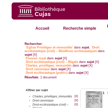
Accueil
Recherche simple
Rechercher:
'Eglise Privilèges et immunités'
dans
sujet.
Droit
ecclésiastique (civil) – Bénéfices ecclésiastiques
dans
sujet
[X]
Pouvoir royal
dans
sujet
[X]
Droit ecclésiastique (civil) – Régale
dans
sujet
[X]
Chartes, privilèges, immunités
dans
sujet
[X]
Droit canonique
dans
sujet
[X]
Droit ecclésiastique (public)
dans
sujet
[X]
Résultats
1
document
Affiner par sujet
1
[X]
•
Chartes, privilèges, immunités
[X]
•
Droit canonique
[X]
Droit ecclésiastique (civil) –
•