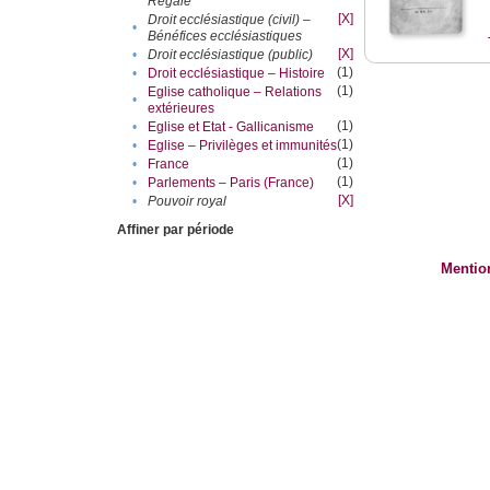
Régale
[X]
Droit ecclésiastique (civil) –
•
Bénéfices ecclésiastiques
[X]
•
Droit ecclésiastique (public)
(1)
•
Droit ecclésiastique – Histoire
(1)
Eglise catholique – Relations
•
extérieures
(1)
•
Eglise et Etat - Gallicanisme
(1)
•
Eglise – Privilèges et immunités
(1)
•
France
(1)
•
Parlements – Paris (France)
[X]
•
Pouvoir royal
Affiner par période
Mentio