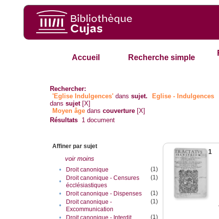
Accueil
Recherche simple
Rechercher:
'Eglise Indulgences'
dans
sujet.
Eglise - Indulgences
dans
sujet
[X]
Moyen âge
dans
couverture
[X]
Résultats
1
document
Affiner par sujet
1
voir moins
(1)
•
Droit canonique
(1)
Droit canonique - Censures
•
écclésiastiques
(1)
•
Droit canonique - Dispenses
(1)
Droit canonique -
•
Excommunication
(1)
•
Droit canonique - Interdit