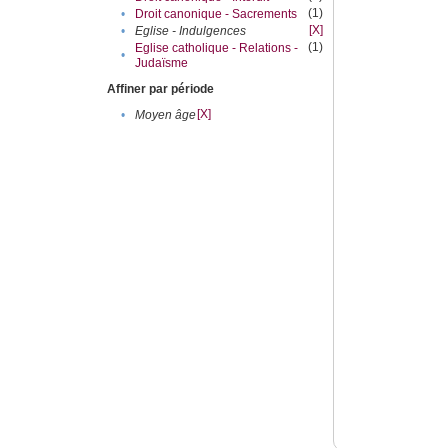
(1)
•
Droit canonique - Sacrements
[X]
•
Eglise - Indulgences
(1)
Eglise catholique - Relations -
•
Judaïsme
Affiner par période
[X]
•
Moyen âge