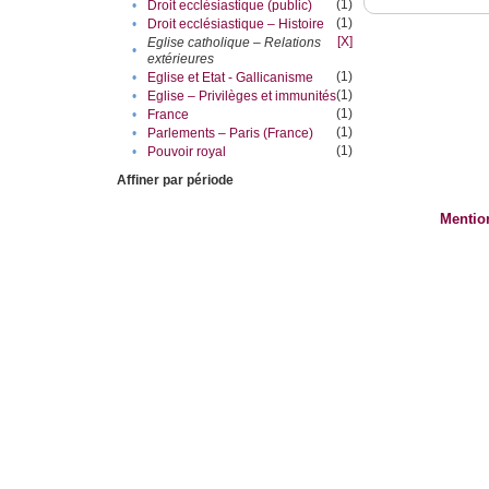
(1)
•
Droit ecclésiastique (public)
(1)
•
Droit ecclésiastique – Histoire
[X]
Eglise catholique – Relations
•
extérieures
(1)
•
Eglise et Etat - Gallicanisme
(1)
•
Eglise – Privilèges et immunités
(1)
•
France
(1)
•
Parlements – Paris (France)
(1)
•
Pouvoir royal
Affiner par période
Mentio