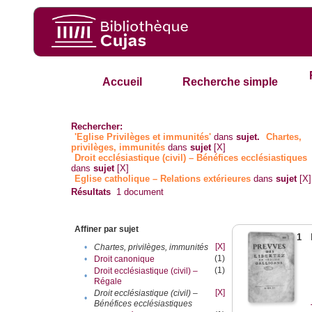
Accueil
Recherche simple
Rechercher:
'Eglise Privilèges et immunités'
dans
sujet.
Chartes,
privilèges, immunités
dans
sujet
[X]
Droit ecclésiastique (civil) – Bénéfices ecclésiastiques
dans
sujet
[X]
Eglise catholique – Relations extérieures
dans
sujet
[X]
Résultats
1
document
Affiner par sujet
1
[X]
•
Chartes, privilèges, immunités
(1)
•
Droit canonique
(1)
Droit ecclésiastique (civil) –
•
Régale
[X]
Droit ecclésiastique (civil) –
•
Bénéfices ecclésiastiques