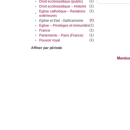
(1)
•
Droit ecclésiastique (public)
(1)
•
Droit ecclésiastique – Histoire
(1)
Eglise catholique – Relations
•
extérieures
[X]
•
Eglise et Etat - Gallicanisme
(1)
•
Eglise – Privilèges et immunités
(1)
•
France
(1)
•
Parlements – Paris (France)
(1)
•
Pouvoir royal
Affiner par période
Mentio