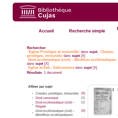
Accueil
Recherche simple
Rechercher:
'Eglise Privilèges et immunités'
dans
sujet.
Chartes,
privilèges, immunités
dans
sujet
[X]
Droit ecclésiastique (civil) – Bénéfices ecclésiastiques
dans
sujet
[X]
Eglise et Etat - Gallicanisme
dans
sujet
[X]
Résultats
1
document
Affiner par sujet
1
[X]
•
Chartes, privilèges, immunités
(1)
•
Droit canonique
(1)
Droit ecclésiastique (civil) –
•
Régale
[X]
Droit ecclésiastique (civil) –
•
Bénéfices ecclésiastiques