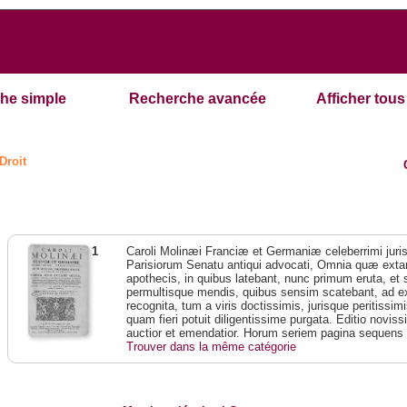
he simple
Recherche avancée
Afficher tous 
Droit
1
Caroli Molinæi Franciæ et Germaniæ celeberrimi juris
Parisiorum Senatu antiqui advocati, Omnia quæ extant
apothecis, in quibus latebant, nunc primum eruta, et
permultisque mendis, quibus sensim scatebant, ad e
recognita, tum a viris doctissimis, jurisque peritissim
quam fieri potuit diligentissime purgata. Editio novis
auctior et emendatior. Horum seriem pagina sequens 
Trouver dans la même catégorie