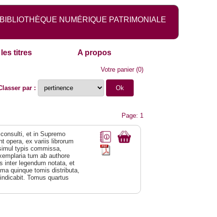
BIBLIOTHÈQUE NUMÉRIQUE PATRIMONIALE
les titres
A propos
Votre panier
(
0
)
Classer par :
Page: 1
consulti, et in Supremo
 opera, ex variis librorum
 simul typis commissa,
xemplaria tum ab authore
is inter legendum notata, et
sima quinque tomis distributa,
indicabit. Tomus quartus