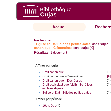
Accueil
Recherc
Rechercher:
'Eglise et Etat Édit des petites dates'
dans
sujet.
canonique - Clémentines
dans
sujet
[X]
Résultats
1
document
Affiner par sujet
(1)
•
Droit canonique
[X]
•
Droit canonique - Clémentines
(1)
•
Droit canonique – Décrétales
(1)
Droit ecclésiastique (civil) - Bénéfices
•
ecclésiastiques
(1)
•
Eglise et Etat - Édit des petites dates
Affiner par période
(1)
•
16e siècle