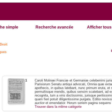
he simple
Recherche avancée
Afficher tous 
Droit
iques
1
Caroli Molinæi Franciæ et Germaniæ celeberrimi juris
Parisiorum Senatu antiqui advocati, Omnia quæ extant
apothecis, in quibus latebant, nunc primum eruta, et
permultisque mendis, quibus sensim scatebant, ad e
recognita, tum a viris doctissimis, jurisque peritissim
quam fieri potuit diligentissime purgata. Editio novis
auctior et emendatior. Horum seriem pagina sequens 
Trouver dans la même catégorie