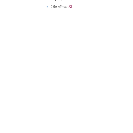
[X]
•
16e siècle