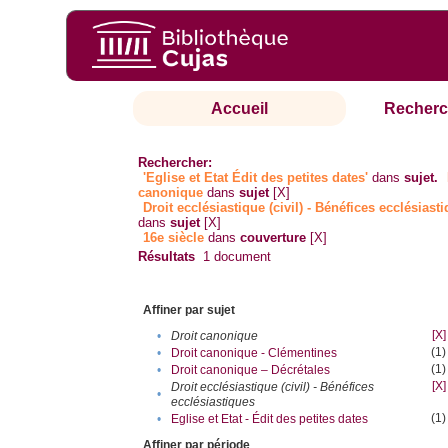
Accueil
Recherc
Rechercher:
'Eglise et Etat Édit des petites dates'
dans
sujet.
canonique
dans
sujet
[X]
Droit ecclésiastique (civil) - Bénéfices ecclésiast
dans
sujet
[X]
16e siècle
dans
couverture
[X]
Résultats
1
document
Affiner par sujet
[X]
•
Droit canonique
(1)
•
Droit canonique - Clémentines
(1)
•
Droit canonique – Décrétales
[X]
Droit ecclésiastique (civil) - Bénéfices
•
ecclésiastiques
(1)
•
Eglise et Etat - Édit des petites dates
Affiner par période