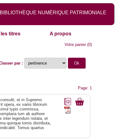
BIBLIOTHÈQUE NUMÉRIQUE PATRIMONIALE
les titres
A propos
Votre panier
(
0
)
Classer par :
Page: 1
consulti, et in Supremo
 opera, ex variis librorum
 simul typis commissa,
xemplaria tum ab authore
is inter legendum notata, et
sima quinque tomis distributa,
indicabit. Tomus quartus