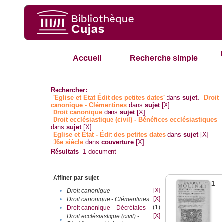
Accueil
Recherche simple
Rechercher:
'Eglise et Etat Édit des petites dates'
dans
sujet.
Droit
canonique - Clémentines
dans
sujet
[X]
Droit canonique
dans
sujet
[X]
Droit ecclésiastique (civil) - Bénéfices ecclésiastiques
dans
sujet
[X]
Eglise et Etat - Édit des petites dates
dans
sujet
[X]
16e siècle
dans
couverture
[X]
Résultats
1
document
Affiner par sujet
1
[X]
•
Droit canonique
[X]
•
Droit canonique - Clémentines
(1)
•
Droit canonique – Décrétales
[X]
Droit ecclésiastique (civil) -
•