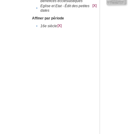
Bénéfices ecclésiastiques
[X]
Eglise et Etat - Édit des petites
•
dates
Affiner par période
[X]
•
16e siècle