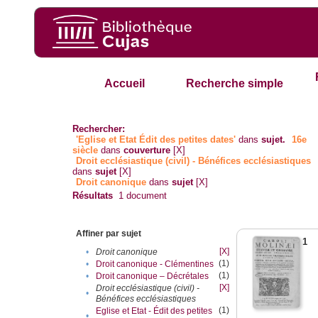
Accueil
Recherche simple
Rechercher:
'Eglise et Etat Édit des petites dates'
dans
sujet.
16e
siècle
dans
couverture
[X]
Droit ecclésiastique (civil) - Bénéfices ecclésiastiques
dans
sujet
[X]
Droit canonique
dans
sujet
[X]
Résultats
1
document
Affiner par sujet
1
[X]
•
Droit canonique
(1)
•
Droit canonique - Clémentines
(1)
•
Droit canonique – Décrétales
[X]
Droit ecclésiastique (civil) -
•
Bénéfices ecclésiastiques
(1)
Eglise et Etat - Édit des petites
•