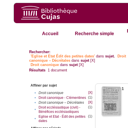
Accueil
Recherche simple
Rechercher:
'Eglise et Etat Édit des petites dates'
dans
sujet.
Droit
canonique – Décrétales
dans
sujet
[X]
Droit canonique
dans
sujet
[X]
Résultats
1
document
Affiner par sujet
1
[X]
•
Droit canonique
(1)
•
Droit canonique - Clémentines
[X]
•
Droit canonique – Décrétales
(1)
Droit ecclésiastique (civil) -
•
Bénéfices ecclésiastiques
(1)
Eglise et Etat - Édit des petites
•
dates