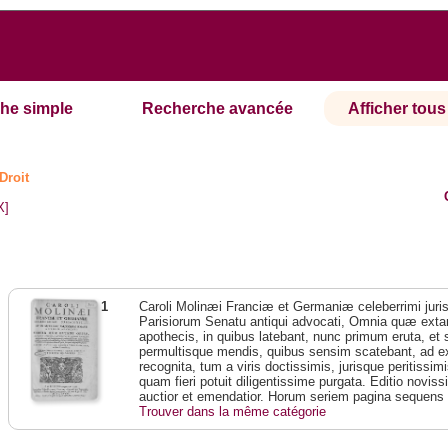
he simple
Recherche avancée
Afficher tous 
Droit
X]
1
Caroli Molinæi Franciæ et Germaniæ celeberrimi juris
Parisiorum Senatu antiqui advocati, Omnia quæ extant
apothecis, in quibus latebant, nunc primum eruta, et
permultisque mendis, quibus sensim scatebant, ad e
recognita, tum a viris doctissimis, jurisque peritissim
quam fieri potuit diligentissime purgata. Editio novis
auctior et emendatior. Horum seriem pagina sequens 
Trouver dans la même catégorie