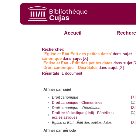
Accueil
Recherc
Rechercher:
'Eglise et Etat Édit des petites dates'
dans
sujet.
canonique
dans
sujet
[X]
Eglise et Etat - Édit des petites dates
dans
sujet
[
Droit canonique – Décrétales
dans
sujet
[X]
Résultats
1
document
Affiner par sujet
[X]
•
Droit canonique
(1)
•
Droit canonique - Clémentines
[X]
•
Droit canonique – Décrétales
(1)
Droit ecclésiastique (civil) - Bénéfices
•
ecclésiastiques
[X]
•
Eglise et Etat - Édit des petites dates
Affiner par période