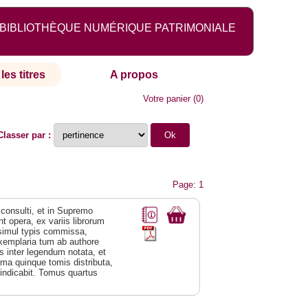
BIBLIOTHÈQUE NUMÉRIQUE PATRIMONIALE
les titres
A propos
Votre panier
(
0
)
Classer par :
Page: 1
consulti, et in Supremo
 opera, ex variis librorum
 simul typis commissa,
xemplaria tum ab authore
is inter legendum notata, et
sima quinque tomis distributa,
indicabit. Tomus quartus