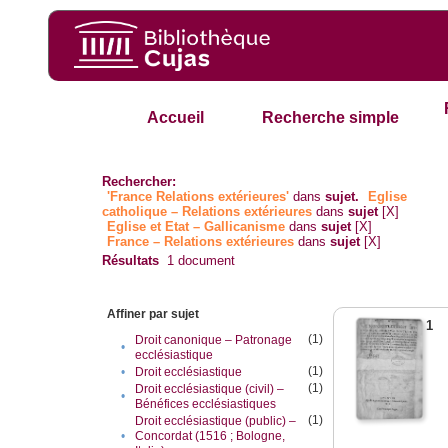
Accueil
Recherche simple
Rechercher:
'France Relations extérieures'
dans
sujet.
Eglise
catholique – Relations extérieures
dans
sujet
[X]
Eglise et Etat – Gallicanisme
dans
sujet
[X]
France – Relations extérieures
dans
sujet
[X]
Résultats
1
document
Affiner par sujet
1
(1)
Droit canonique – Patronage
•
ecclésiastique
(1)
•
Droit ecclésiastique
(1)
Droit ecclésiastique (civil) –
•
Bénéfices ecclésiastiques
(1)
Droit ecclésiastique (public) –
•
Concordat (1516 ; Bologne,