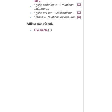
Italie)
[X]
Eglise catholique – Relations
•
extérieures
[X]
•
Eglise et Etat – Gallicanisme
[X]
•
France – Relations extérieures
Affiner par période
(1)
•
16e siècle