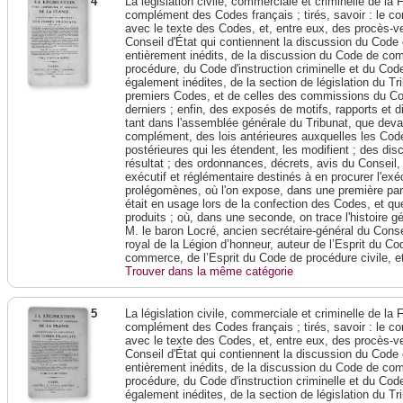
4
La législation civile, commerciale et criminelle de l
complément des Codes français ; tirés, savoir : le c
avec le texte des Codes, et, entre eux, des procès-ve
Conseil d'État qui contiennent la discussion du Code 
entièrement inédits, de la discussion du Code de c
procédure, du Code d'instruction criminelle et du Cod
également inédites, de la section de législation du Tri
premiers Codes, et de celles des commissions du Corp
derniers ; enfin, des exposés de motifs, rapports et 
tant dans l'assemblée générale du Tribunat, que devant
complément, des lois antérieures auxquelles les Codes
postérieures qui les étendent, les modifient ; des dis
résultat ; des ordonnances, décrets, avis du Conseil,
exécutif et réglémentaire destinés à en procurer l'exé
prolégomènes, où l'on expose, dans une première parti
était en usage lors de la confection des Codes, et que
produits ; où, dans une seconde, on trace l'histoire 
M. le baron Locré, ancien secrétaire-général du Conseil
royal de la Légion d’honneur, auteur de l’Esprit du Cod
commerce, de l’Esprit du Code de procédure civile, et
Trouver dans la même catégorie
5
La législation civile, commerciale et criminelle de l
complément des Codes français ; tirés, savoir : le c
avec le texte des Codes, et, entre eux, des procès-ve
Conseil d'État qui contiennent la discussion du Code 
entièrement inédits, de la discussion du Code de c
procédure, du Code d'instruction criminelle et du Cod
également inédites, de la section de législation du Tri