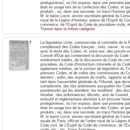
prolégomènes, où l'on expose, dans une première parti
était en usage lors de la confection des Codes, et que
produits ; où, dans une seconde, on trace l'histoire 
M. le baron Locré, ancien secrétaire-général du Conseil
royal de la Légion d’honneur, auteur de l’Esprit du Cod
commerce, de l’Esprit du Code de procédure civile, e
Trouver dans la même catégorie
7
La législation civile, commerciale et criminelle de l
complément des Codes français ; tirés, savoir : le c
avec le texte des Codes, et, entre eux, des procès-ve
Conseil d'État qui contiennent la discussion du Code 
entièrement inédits, de la discussion du Code de c
procédure, du Code d'instruction criminelle et du Cod
également inédites, de la section de législation du Tri
premiers Codes, et de celles des commissions du Corp
derniers ; enfin, des exposés de motifs, rapports et 
tant dans l'assemblée générale du Tribunat, que devant
complément, des lois antérieures auxquelles les Codes
postérieures qui les étendent, les modifient ; des dis
résultat ; des ordonnances, décrets, avis du Conseil,
exécutif et réglémentaire destinés à en procurer l'exé
prolégomènes, où l'on expose, dans une première parti
était en usage lors de la confection des Codes, et que
produits ; où, dans une seconde, on trace l'histoire 
M. le baron Locré, ancien secrétaire-général du Conse
royale de Paris, officier de l’ordre royal de la Légion 
Code civil, de L’Esprit du Code de commerce, de l’E
civile, etc., etc. Tome Troisième