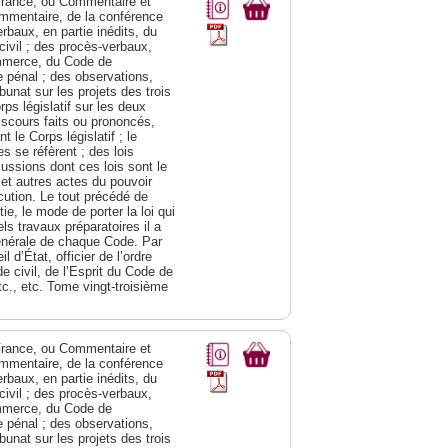
a France, ou Commentaire et
ommentaire, de la conférence
rbaux, en partie inédits, du
civil ; des procès-verbaux,
ommerce, du Code de
e pénal ; des observations,
bunat sur les projets des trois
s législatif sur les deux
discours faits ou prononcés,
 le Corps législatif ; le
 se réfèrent ; des lois
cussions dont ces lois sont le
 et autres actes du pouvoir
cution. Le tout précédé de
e, le mode de porter la loi qui
ls travaux préparatoires il a
générale de chaque Code. Par
 d’État, officier de l’ordre
e civil, de l’Esprit du Code de
c., etc. Tome vingt-troisième
a France, ou Commentaire et
ommentaire, de la conférence
rbaux, en partie inédits, du
civil ; des procès-verbaux,
ommerce, du Code de
e pénal ; des observations,
bunat sur les projets des trois