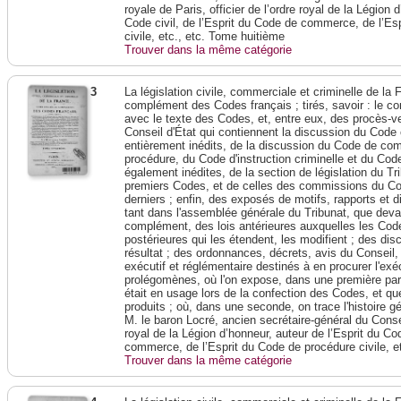
royale de Paris, officier de l’ordre royal de la Légion 
Code civil, de l’Esprit du Code de commerce, de l’Es
civile, etc., etc. Tome huitième
Trouver dans la même catégorie
3
La législation civile, commerciale et criminelle de l
complément des Codes français ; tirés, savoir : le c
avec le texte des Codes, et, entre eux, des procès-ve
Conseil d'État qui contiennent la discussion du Code 
entièrement inédits, de la discussion du Code de c
procédure, du Code d'instruction criminelle et du Cod
également inédites, de la section de législation du Tri
premiers Codes, et de celles des commissions du Corp
derniers ; enfin, des exposés de motifs, rapports et 
tant dans l'assemblée générale du Tribunat, que devant
complément, des lois antérieures auxquelles les Codes
postérieures qui les étendent, les modifient ; des dis
résultat ; des ordonnances, décrets, avis du Conseil,
exécutif et réglémentaire destinés à en procurer l'exé
prolégomènes, où l'on expose, dans une première parti
était en usage lors de la confection des Codes, et que
produits ; où, dans une seconde, on trace l'histoire 
M. le baron Locré, ancien secrétaire-général du Conseil
royal de la Légion d’honneur, auteur de l’Esprit du Cod
commerce, de l’Esprit du Code de procédure civile, e
Trouver dans la même catégorie