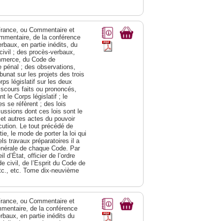
a France, ou Commentaire et
ommentaire, de la conférence
rbaux, en partie inédits, du
civil ; des procès-verbaux,
ommerce, du Code de
e pénal ; des observations,
bunat sur les projets des trois
s législatif sur les deux
discours faits ou prononcés,
 le Corps législatif ; le
 se réfèrent ; des lois
cussions dont ces lois sont le
 et autres actes du pouvoir
cution. Le tout précédé de
e, le mode de porter la loi qui
ls travaux préparatoires il a
générale de chaque Code. Par
 d’État, officier de l’ordre
e civil, de l’Esprit du Code de
tc., etc. Tome dix-neuvième
a France, ou Commentaire et
mmentaire, de la conférence
rbaux, en partie inédits du