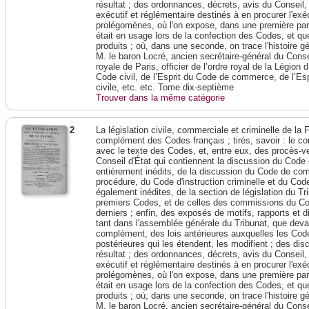
résultat ; des ordonnances, décrets, avis du Conseil,
exécutif et réglémentaire destinés à en procurer l'exé
prolégomènes, où l'on expose, dans une première parti
était en usage lors de la confection des Codes, et que
produits ; où, dans une seconde, on trace l'histoire 
M. le baron Locré, ancien secrétaire-général du Conse
royale de Paris, officier de l’ordre royal de la Légion 
Code civil, de l’Esprit du Code de commerce, de l’Es
civile, etc. etc. Tome dix-septième
Trouver dans la même catégorie
2
La législation civile, commerciale et criminelle de l
complément des Codes français ; tirés, savoir : le c
avec le texte des Codes, et, entre eux, des procès-ve
Conseil d'État qui contiennent la discussion du Code 
entièrement inédits, de la discussion du Code de c
procédure, du Code d'instruction criminelle et du Cod
également inédites, de la section de législation du Tri
premiers Codes, et de celles des commissions du Corp
derniers ; enfin, des exposés de motifs, rapports et 
tant dans l'assemblée générale du Tribunat, que devant
complément, des lois antérieures auxquelles les Codes
postérieures qui les étendent, les modifient ; des dis
résultat ; des ordonnances, décrets, avis du Conseil,
exécutif et réglémentaire destinés à en procurer l'exé
prolégomènes, où l'on expose, dans une première parti
était en usage lors de la confection des Codes, et que
produits ; où, dans une seconde, on trace l'histoire 
M. le baron Locré, ancien secrétaire-général du Conse