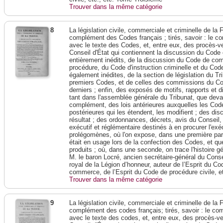
Trouver dans la même catégorie
8
La législation civile, commerciale et criminelle de l
complément des Codes français ; tirés, savoir : le c
avec le texte des Codes, et, entre eux, des procès-ve
Conseil d'État qui contiennent la discussion du Code 
entièrement inédits, de la discussion du Code de c
procédure, du Code d'instruction criminelle et du Cod
également inédites, de la section de législation du Tri
premiers Codes, et de celles des commissions du Corp
derniers ; enfin, des exposés de motifs, rapports et 
tant dans l'assemblée générale du Tribunat, que devant
complément, des lois antérieures auxquelles les Codes
postérieures qui les étendent, les modifient ; des dis
résultat ; des ordonnances, décrets, avis du Conseil,
exécutif et réglémentaire destinés à en procurer l'exé
prolégomènes, où l'on expose, dans une première parti
était en usage lors de la confection des Codes, et que
produits ; où, dans une seconde, on trace l'histoire 
M. le baron Locré, ancien secrétaire-général du Conseil
royal de la Légion d’honneur, auteur de l’Esprit du Cod
commerce, de l’Esprit du Code de procédure civile, e
Trouver dans la même catégorie
9
La législation civile, commerciale et criminelle de l
complément des codes français; tirés, savoir : le co
avec le texte des codes, et, entre eux, des procès-ve