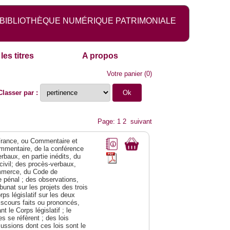
BIBLIOTHÈQUE NUMÉRIQUE PATRIMONIALE
les titres
A propos
Votre panier
(
0
)
Classer par :
Page: 1
2
suivant
a France, ou Commentaire et
ommentaire, de la conférence
rbaux, en partie inédits, du
civil; des procès-verbaux,
ommerce, du Code de
e pénal ; des observations,
bunat sur les projets des trois
s législatif sur les deux
discours faits ou prononcés,
 le Corps législatif ; le
 se réfèrent ; des lois
cussions dont ces lois sont le