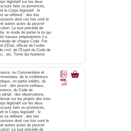
s législatif sur les deux
discours faits ou prononcés,
 le Corps législatif ; le
 se réfèrent ; des lois
cussions dont ces lois sont le
 et autres actes du pouvoir
cution. Le tout précédé de
e, le mode de porter la loi qui
ls travaux préparatoires il a
générale de chaque Code. Par
 d’État, officier de l’ordre
e civil, de l’Esprit du Code de
tc., etc. Tome dix-huitième
a France, ou Commentaire et
ommentaire, de la conférence
rbaux, en partie inédits, du
civil ; des procès-verbaux,
ommerce, du Code de
e pénal ; des observations,
bunat sur les projets des trois
s législatif sur les deux
discours faits ou prononcés,
 le Corps législatif ; le
 se réfèrent ; des lois
cussions dont ces lois sont le
 et autres actes du pouvoir
cution. Le tout précédé de