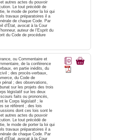
 et autres actes du pouvoir
cution. Le tout précédé de
e, le mode de porter la loi qui
ls travaux préparatoires il a
générale de chaque Code. Par
il d’État, avocat à la Cour
d’honneur, auteur de l’Esprit du
prit du Code de procédure
a France, ou Commentaire et
ommentaire, de la conférence
rbaux, en partie inédits, du
civil ; des procès-verbaux,
ommerce, du Code de
e pénal ; des observations,
bunat sur les projets des trois
s législatif sur les deux
discours faits ou prononcés,
 le Corps législatif ; le
 se réfèrent ; des lois
cussions dont ces lois sont le
 et autres actes du pouvoir
cution. Le tout précédé de
e, le mode de porter la loi qui
ls travaux préparatoires il a
générale de chaque Code. Par
il d’État, avocat à la Cour