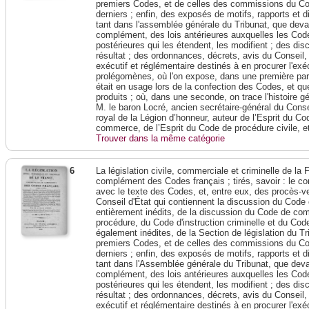
premiers Codes, et de celles des commissions du Corp
derniers ; enfin, des exposés de motifs, rapports et 
tant dans l'assemblée générale du Tribunat, que devant
complément, des lois antérieures auxquelles les Codes
postérieures qui les étendent, les modifient ; des dis
résultat ; des ordonnances, décrets, avis du Conseil,
exécutif et réglémentaire destinés à en procurer l'exé
prolégomènes, où l'on expose, dans une première parti
était en usage lors de la confection des Codes, et que
produits ; où, dans une seconde, on trace l'histoire 
M. le baron Locré, ancien secrétaire-général du Conseil
royal de la Légion d’honneur, auteur de l’Esprit du Cod
commerce, de l’Esprit du Code de procédure civile, e
Trouver dans la même catégorie
6
La législation civile, commerciale et criminelle de l
complément des Codes français ; tirés, savoir : le c
avec le texte des Codes, et, entre eux, des procès-ve
Conseil d'État qui contiennent la discussion du Code 
entièrement inédits, de la discussion du Code de c
procédure, du Code d'instruction criminelle et du Cod
également inédites, de la Section de législation du Tri
premiers Codes, et de celles des commissions du Corp
derniers ; enfin, des exposés de motifs, rapports et 
tant dans l'Assemblée générale du Tribunat, que devant
complément, des lois antérieures auxquelles les Codes
postérieures qui les étendent, les modifient ; des dis
résultat ; des ordonnances, décrets, avis du Conseil,
exécutif et réglémentaire destinés à en procurer l'exé