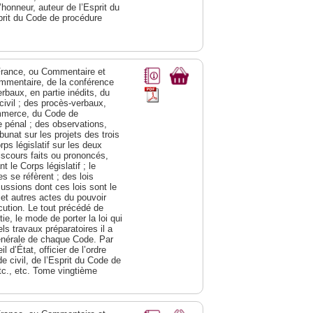
d’honneur, auteur de l’Esprit du
prit du Code de procédure
a France, ou Commentaire et
ommentaire, de la conférence
rbaux, en partie inédits, du
civil ; des procès-verbaux,
ommerce, du Code de
e pénal ; des observations,
bunat sur les projets des trois
s législatif sur les deux
discours faits ou prononcés,
 le Corps législatif ; le
 se réfèrent ; des lois
cussions dont ces lois sont le
 et autres actes du pouvoir
cution. Le tout précédé de
e, le mode de porter la loi qui
ls travaux préparatoires il a
générale de chaque Code. Par
 d’État, officier de l’ordre
e civil, de l’Esprit du Code de
tc., etc. Tome vingtième