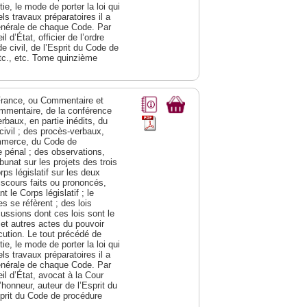
e, le mode de porter la loi qui
ls travaux préparatoires il a
générale de chaque Code. Par
 d’État, officier de l’ordre
e civil, de l’Esprit du Code de
tc., etc. Tome quinzième
a France, ou Commentaire et
ommentaire, de la conférence
rbaux, en partie inédits, du
civil ; des procès-verbaux,
ommerce, du Code de
e pénal ; des observations,
bunat sur les projets des trois
s législatif sur les deux
discours faits ou prononcés,
 le Corps législatif ; le
 se réfèrent ; des lois
cussions dont ces lois sont le
 et autres actes du pouvoir
cution. Le tout précédé de
e, le mode de porter la loi qui
ls travaux préparatoires il a
générale de chaque Code. Par
il d’État, avocat à la Cour
d’honneur, auteur de l’Esprit du
sprit du Code de procédure