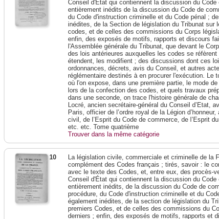
Conseil d'État qui contiennent la discussion du Code 
entièrement inédits de la discussion du Code de co
du Code d'instruction criminelle et du Code pénal ; 
inédites, de la Section de législation du Tribunat sur 
codes, et de celles des commissions du Corps législat
enfin, des exposés de motifs, rapports et discours fa
l'Assemblée générale du Tribunat, que devant le Corps
des lois antérieures auxquelles les codes se réfèrent 
étendent, les modifient ; des discussions dont ces loi
ordonnances, décrets, avis du Conseil, et autres acte
réglémentaire destinés à en procurer l'exécution. Le
où l'on expose, dans une première partie, le mode de p
lors de la confection des codes, et quels travaux prépa
dans une seconde, on trace l'histoire générale de cha
Locré, ancien secrétaire-général du Conseil d’Etat, a
Paris, officier de l’ordre royal de la Légion d’honneur,
civil, de l’Esprit du Code de commerce, de l’Esprit d
etc. etc. Tome quatrième
Trouver dans la même catégorie
10
La législation civile, commerciale et criminelle de l
complément des Codes français ; tirés, savoir : le c
avec le texte des Codes, et, entre eux, des procès-ve
Conseil d'État qui contiennent la discussion du Code 
entièrement inédits, de la discussion du Code de c
procédure, du Code d'instruction criminelle et du Cod
également inédites, de la section de législation du Tri
premiers Codes, et de celles des commissions du Corp
derniers ; enfin, des exposés de motifs, rapports et 