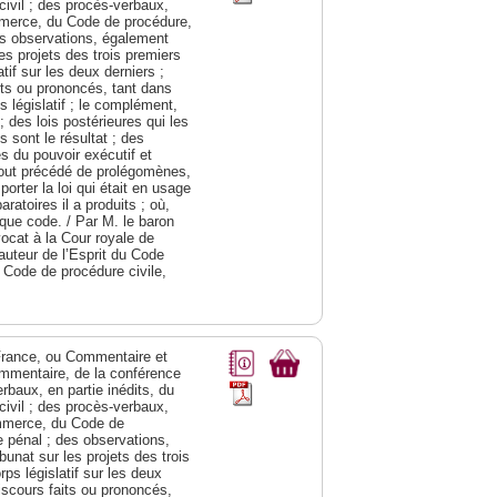
civil ; des procès-verbaux,
mmerce, du Code de procédure,
des observations, également
les projets des trois premiers
if sur les deux derniers ;
its ou prononcés, tant dans
 législatif ; le complément,
; des lois postérieures qui les
s sont le résultat ; des
s du pouvoir exécutif et
 tout précédé de prolégomènes,
orter la loi qui était en usage
ratoires il a produits ; où,
que code. / Par M. le baron
vocat à la Cour royale de
 auteur de l’Esprit du Code
u Code de procédure civile,
a France, ou Commentaire et
ommentaire, de la conférence
rbaux, en partie inédits, du
civil ; des procès-verbaux,
ommerce, du Code de
e pénal ; des observations,
bunat sur les projets des trois
s législatif sur les deux
discours faits ou prononcés,