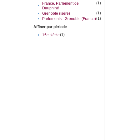
(1)
France. Parlement de
•
Dauphiné
(1)
•
Grenoble (Isère)
(1)
•
Parlements - Grenoble (France)
Affiner par période
(1)
•
15e siècle