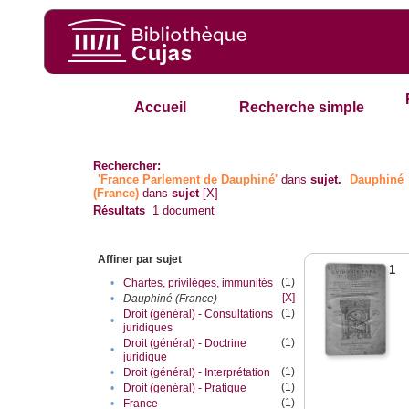
Accueil
Recherche simple
Rechercher:
'France Parlement de Dauphiné'
dans
sujet.
Dauphiné
(France)
dans
sujet
[X]
Résultats
1
document
Affiner par sujet
1
(1)
•
Chartes, privilèges, immunités
[X]
•
Dauphiné (France)
(1)
Droit (général) - Consultations
•
juridiques
(1)
Droit (général) - Doctrine
•
juridique
(1)
•
Droit (général) - Interprétation
(1)
•
Droit (général) - Pratique
(1)
•
France