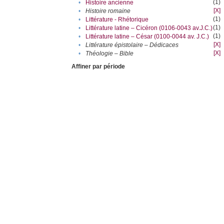
(1)
•
Histoire ancienne
[X]
•
Histoire romaine
(1)
•
Littérature - Rhétorique
(1)
•
Littérature latine – Cicéron (0106-0043 av.J.C.)
(1)
•
Littérature latine – César (0100-0044 av. J.C.)
[X]
•
Littérature épistolaire – Dédicaces
[X]
•
Théologie – Bible
Affiner par période