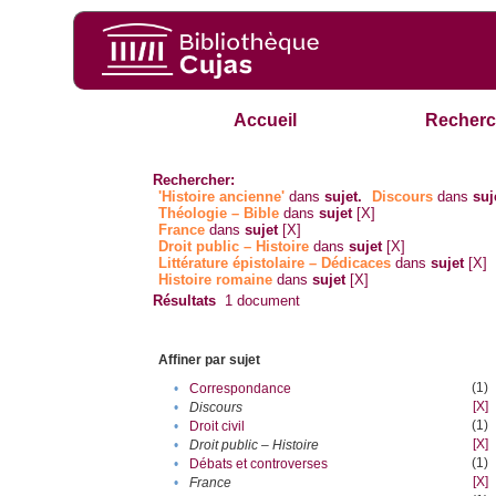
Accueil
Recherc
Rechercher:
'Histoire ancienne'
dans
sujet.
Discours
dans
suj
Théologie – Bible
dans
sujet
[X]
France
dans
sujet
[X]
Droit public – Histoire
dans
sujet
[X]
Littérature épistolaire – Dédicaces
dans
sujet
[X]
Histoire romaine
dans
sujet
[X]
Résultats
1
document
Affiner par sujet
(1)
•
Correspondance
[X]
•
Discours
(1)
•
Droit civil
[X]
•
Droit public – Histoire
(1)
•
Débats et controverses
[X]
•
France