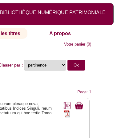
BIBLIOTHÈQUE NUMÉRIQUE PATRIMONIALE
les titres
A propos
Votre panier
(
0
)
Classer par :
Page: 1
Quorum pleraque nova,
tatibus Indices Singuli, rerum
actatuum qui hoc tertio Tomo